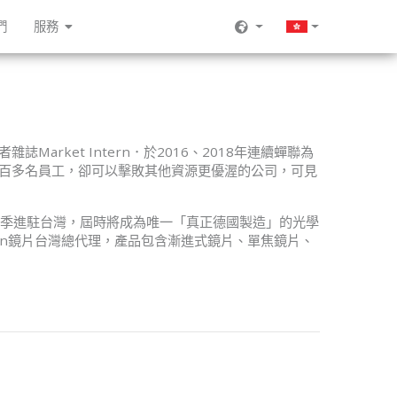
們
服務
者雜誌
Market Intern
．於
2016
、
2018
年連續蟬聯為
百多名員工，卻可以擊敗其他資源更優渥的公司，可見
季進駐台灣，屆時將成為唯一「真正德國製造」的光學
on
鏡片台灣總代理，產品包含漸進式鏡片、單焦鏡片、