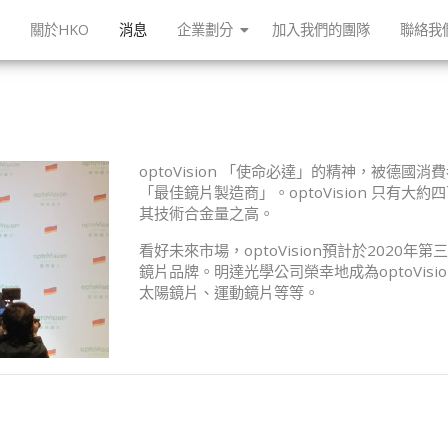
頁
關於HKO
消息
企業劃分
加入我們的團隊
聯絡我
optoVision
「使命必達」的精神，被德國消費
「最佳鏡片製造商」。
optoVision
只有大約四
其技術合金量之高。
看好未來市場，
optoVision
預計於
2020
年第三
鏡片品牌。明達光學公司榮幸地成為
optoVisi
太陽鏡片、運動鏡片等等。