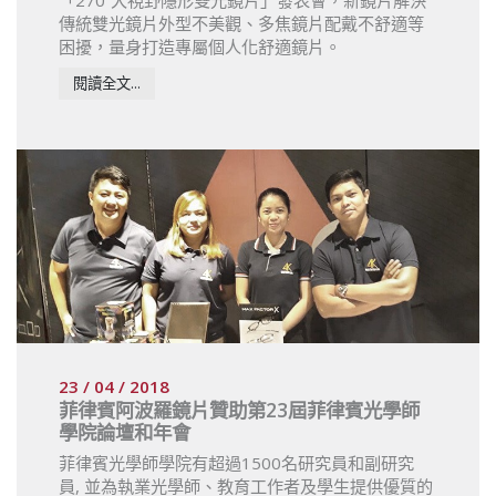
「270˚大視野隱形雙光鏡片」發表會，新鏡片解決
傳統雙光鏡片外型不美觀、多焦鏡片配戴不舒適等
困擾，量身打造專屬個人化舒適鏡片。
閱讀全文...
23 / 04 / 2018
菲律賓阿波羅鏡片贊助第23屆菲律賓光學師
學院論壇和年會
菲律賓光學師學院有超過1500名研究員和副研究
員, 並為執業光學師、教育工作者及學生提供優質的