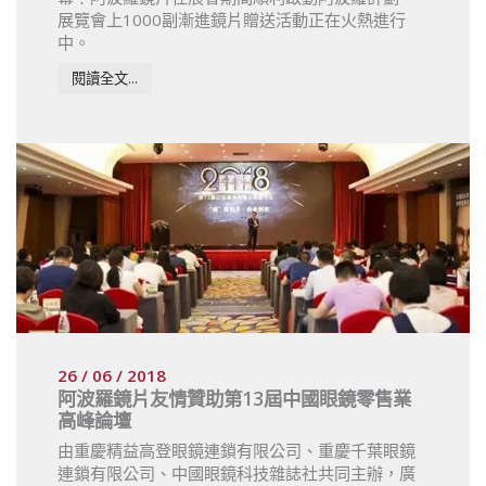
展覽會上1000副漸進鏡片贈送活動正在火熱進行
中。
閱讀全文...
26 / 06 / 2018
阿波羅鏡片友情贊助第13屆中國眼鏡零售業
高峰論壇
由重慶精益高登眼鏡連鎖有限公司、重慶千葉眼鏡
連鎖有限公司、中國眼鏡科技雜誌社共同主辦，廣